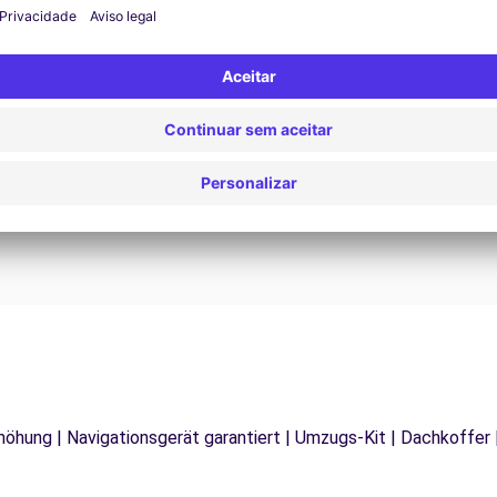
Assistência 24/7
Problemas na estrada? O nosso serviço de apoio
D
os
está disponível a qualquer momento para garantir
va
.
uma viagem ininterrupta.
rhöhung | Navigationsgerät garantiert | Umzugs-Kit | Dachkoffer 