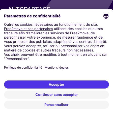
AUTOPARTAGE
NOS VILLES
Paris
Madrid
Washington DC
Milan
Rome
Turin
Vienne
Berlin
Cologne
Düsseldorf
Francfort
Hambourg
Munich
Stuttgart
Amsterdam