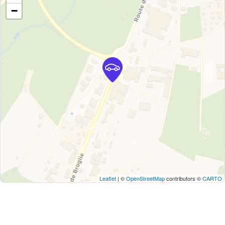
−
Leaflet
| ©
OpenStreetMap
contributors ©
CARTO