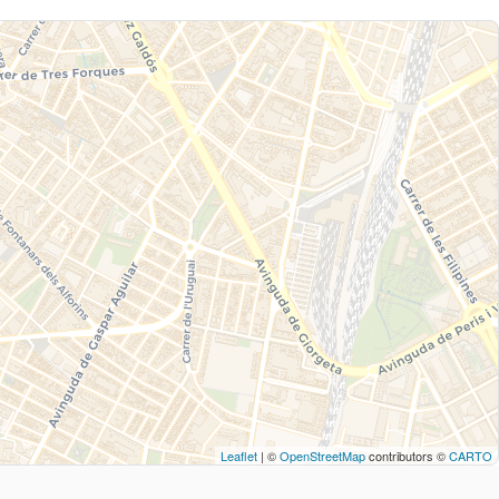
Leaflet
| ©
OpenStreetMap
contributors ©
CARTO