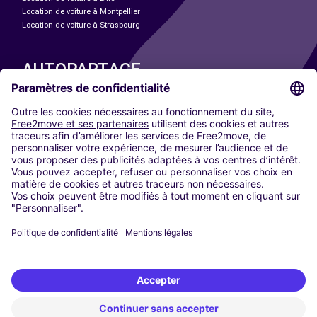
Location de voiture à Montpellier
Location de voiture à Strasbourg
AUTOPARTAGE
NOS VILLES
Paris
Madrid
Washington DC
Milan
Rome
Turin
Vienne
Berlin
Cologne
Düsseldorf
Francfort
Hambourg
Munich
Stuttgart
Amsterdam