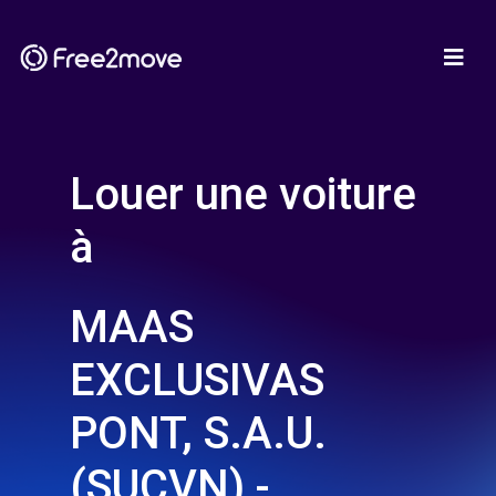
Louer une voiture
à
MAAS
EXCLUSIVAS
PONT, S.A.U.
(SUCVN) -