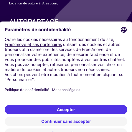
Location de voiture à Strasbourg
AUTOPARTAGE
NOS VILLES
Paris
Madrid
Washington DC
Milan
Rome
Turin
Vienne
Berlin
Cologne
Düsseldorf
Francfort
Hambourg
Munich
Stuttgart
Amsterdam