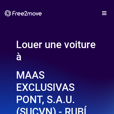
Louer une voiture
à
MAAS
EXCLUSIVAS
PONT, S.A.U.
(SUCVN) - RUBÍ