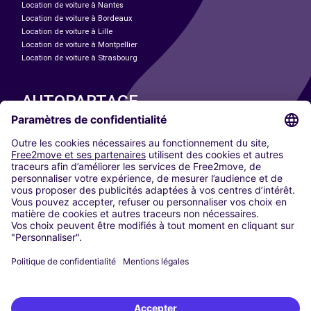
Location de voiture à Nantes
Location de voiture à Bordeaux
Location de voiture à Lille
Location de voiture à Montpellier
Location de voiture à Strasbourg
AUTOPARTAGE
NOS VILLES
Paris
Madrid
Washington DC
Milan
Rome
Turin
Vienne
Berlin
Cologne
Düsseldorf
Francfort
Hambourg
Munich