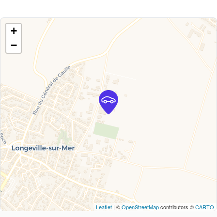
+
−
Leaflet
| ©
OpenStreetMap
contributors ©
CARTO