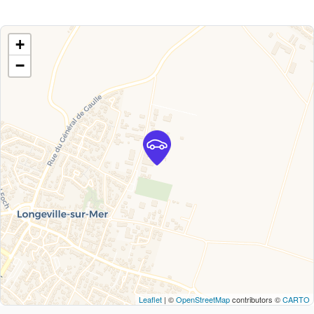
+
−
Leaflet
| ©
OpenStreetMap
contributors ©
CARTO