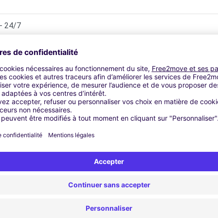
- 24/7
s
l Drive