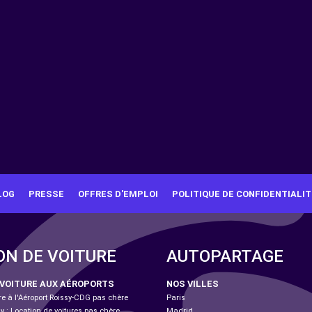
LOG
PRESSE
OFFRES D'EMPLOI
POLITIQUE DE CONFIDENTIALIT
ON DE VOITURE
AUTOPARTAGE
 VOITURE AUX AÉROPORTS
NOS VILLES
re à l'Aéroport Roissy-CDG pas chère
Paris
ly : Location de voitures pas chère
Madrid