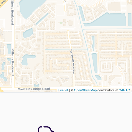
Leaflet
| ©
OpenStreetMap
contributors ©
CARTO