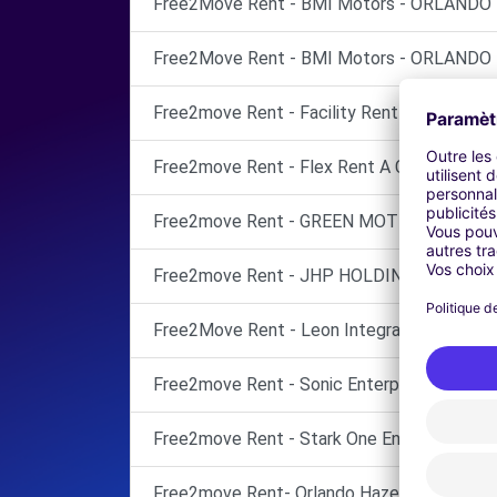
Free2Move Rent - BMI Motors - ORLANDO
Free2Move Rent - BMI Motors - ORLANDO 
Free2move Rent - Facility Rent a Car LLC
Free2move Rent - Flex Rent A Car LLC
Free2move Rent - GREEN MOTION USAVE
Free2move Rent - JHP HOLDINGS LLC
Free2Move Rent - Leon Integrated solution
Free2move Rent - Sonic Enterprise LLC
Free2move Rent - Stark One Enterprise
Free2move Rent- Orlando Hazeltine Nationa