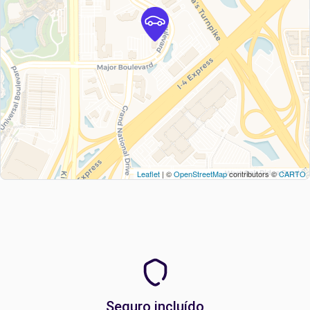
Leaflet
| ©
OpenStreetMap
contributors ©
CARTO
Seguro incluído