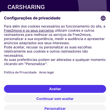
CARSHARING
NOSSAS CIDADES
Paris
Washington DC
Milan
Rome
Turin
Vienna
Berlin
Cologne
Dusseldorf
Frankfurt
Hamburg
Munich
Stuttgart
Amsterdam