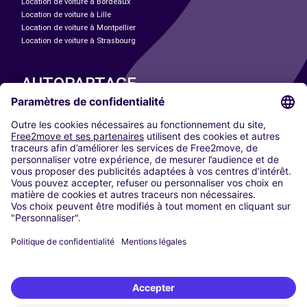
Location de voiture à Bordeaux
Location de voiture à Lille
Location de voiture à Montpellier
Location de voiture à Strasbourg
AUTOPARTAGE
NOS VILLES
Paris
Madrid
Washington DC
Milan
Rome
Turin
Vienne
Berlin
Cologne
Düsseldorf
Francfort
Hambourg
Munich
Stuttgart
Amsterdam