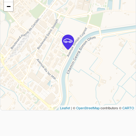
−
Leaflet
| ©
OpenStreetMap
contributors ©
CARTO