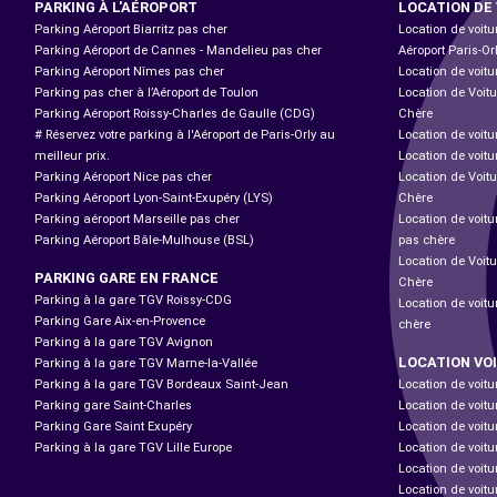
PARKING À L'AÉROPORT
LOCATION DE
Parking Aéroport Biarritz pas cher
Location de voitu
Parking Aéroport de Cannes - Mandelieu pas cher
Aéroport Paris-Or
Parking Aéroport Nîmes pas cher
Location de voitu
Parking pas cher à l’Aéroport de Toulon
Location de Voitu
Parking Aéroport Roissy-Charles de Gaulle (CDG)
Chère
# Réservez votre parking à l'Aéroport de Paris-Orly au
Location de voitu
meilleur prix.
Location de voitu
Parking Aéroport Nice pas cher
Location de Voitu
Parking Aéroport Lyon-Saint-Exupéry (LYS)
Chère
Parking aéroport Marseille pas cher
Location de voit
Parking Aéroport Bâle-Mulhouse (BSL)
pas chère
Location de Voit
PARKING GARE EN FRANCE
Chère
Parking à la gare TGV Roissy-CDG
Location de voitu
Parking Gare Aix-en-Provence
chère
Parking à la gare TGV Avignon
LOCATION VO
Parking à la gare TGV Marne-la-Vallée
Parking à la gare TGV Bordeaux Saint-Jean
Location de voitu
Parking gare Saint-Charles
Location de voitu
Parking Gare Saint Exupéry
Location de voitu
Parking à la gare TGV Lille Europe
Location de voitu
Location de voitu
Location de voit