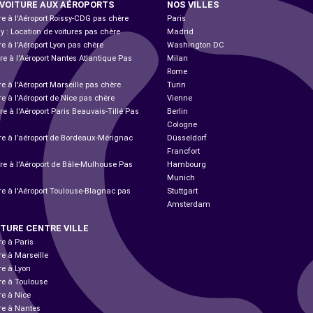
 VOITURE AUX AÉROPORTS
NOS VILLES
re à l'Aéroport Roissy-CDG pas chère
Paris
ly : Location de voitures pas chère
Madrid
re à l'Aéroport Lyon pas chère
Washington DC
re à l'Aéroport Nantes Atlantique Pas
Milan
Rome
re à l'Aéroport Marseille pas chère
Turin
re à l'Aéroport de Nice pas chère
Vienne
re à l'Aéroport Paris Beauvais-Tillé Pas
Berlin
Cologne
ure à l’aéroport de Bordeaux-Mérignac
Düsseldorf
Francfort
ure à l'Aéroport de Bâle-Mulhouse Pas
Hambourg
Munich
re à l'Aéroport Toulouse-Blagnac pas
Stuttgart
Amsterdam
ITURE CENTRE VILLE
re à Paris
re à Marseille
re à Lyon
re à Toulouse
re à Nice
ure à Nantes