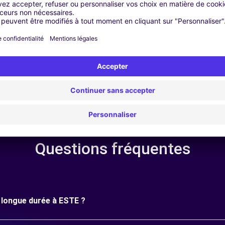
r | GPS | Kit Déménagement | Coffre de Toit | Barre de toit | P
Questions fréquentes
e longue durée à ESTE ?