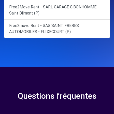
Free2Move Rent - SARL GARAGE G.BONHOMME -
Saint Blimont (P)
Free2move Rent - SAS SAINT FRERES
AUTOMOBILES - FLIXECOURT (P)
Questions fréquentes