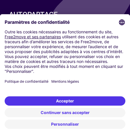
AUTOPARTAGE
NOS VILLES
Paris
Madrid
Washington DC
Milan
Rome
Turin
Vienne
Berlin
Cologne
Düsseldorf
Francfort
Hambourg
Munich
Stuttgart
Amsterdam