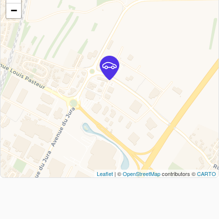
−
Leaflet
| ©
OpenStreetMap
contributors ©
CARTO