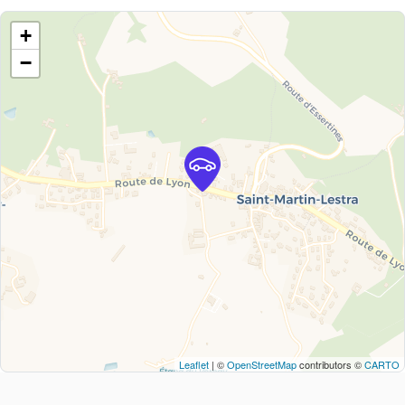
+
−
Leaflet
| ©
OpenStreetMap
contributors ©
CARTO