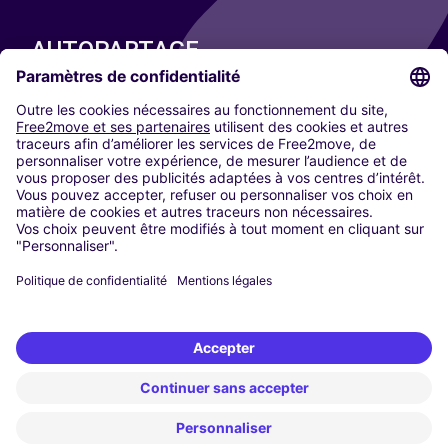
AUTOPARTAGE
NOS VILLES
Paris
Madrid
Washington DC
Milan
Rome
Turin
Vienne
Berlin
Cologne
Düsseldorf
Francfort
Hambourg
Munich
Stuttgart
Amsterdam