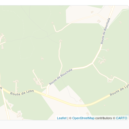
Leaflet
| ©
OpenStreetMap
contributors ©
CARTO