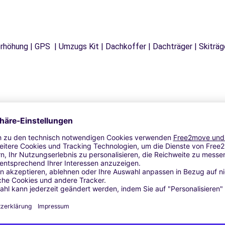
tzerhöhung | GPS | Umzugs Kit | Dachkoffer | Dachträger | Skitr
Ähnliche Agenturen