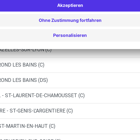
GNY
NY (C)
NY (P)
AZELLES-SUR-LYON (C)
OND LES BAINS (C)
ROND LES BAINS (DS)
L - ST-LAURENT-DE-CHAMOUSSET (C)
E - ST-GENIS-L'ARGENTIERE (C)
 ST-MARTIN-EN-HAUT (C)