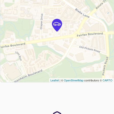
Leaflet
| ©
OpenStreetMap
contributors ©
CARTO