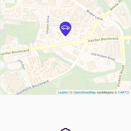
Leaflet
| ©
OpenStreetMap
contributors ©
CARTO