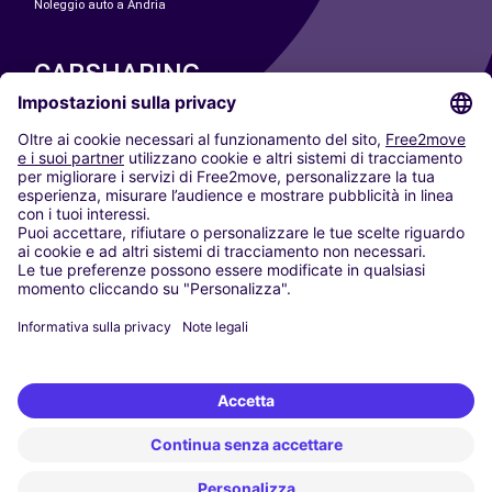
Noleggio auto a Andria
CARSHARING
LE NOSTRE CITTÀ
Paris
Madrid
Washington DC
Milano
Roma
Torino
Vienna
Berlino
Colonia
Düsseldorf
Francoforte
Amburgo
Monaco di Baviera
Stoccarda
Amsterdam