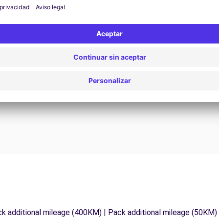
Asistencia 24/7
¿Problemas en la carretera? Nuestro servicio de
D
asistencia está disponible en cualquier momento
para garantizar un viaje sin interrupciones.
ck additional mileage (400KM) | Pack additional mileage (50KM)