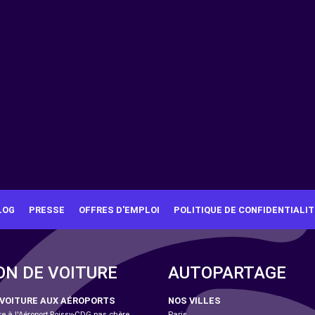
LOG
PRESSE
OFFRES D'EMPLOI
POLITIQUE DE CONFIDENTIALIT
ON DE VOITURE
AUTOPARTAGE
 VOITURE AUX AÉROPORTS
NOS VILLES
re à l'Aéroport Roissy-CDG pas chère
Paris