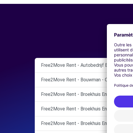
Free2Move Rent - Autobedrijf Bouwman Ci
Free2Move Rent - Bouwman - OMMEN
Free2Move Rent - Broekhuis Enschede B.V.
Free2Move Rent - Broekhuis Enschede B.V.
Free2Move Rent - Broekhuis Enschede B.V.