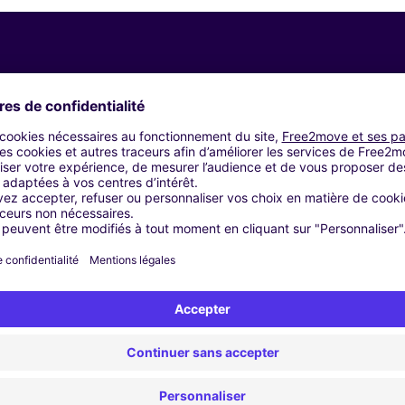
Agences similaires
troën - OMMEN (C)
 - ENSCHEDE (C)
 - ENSCHEDE (D)
 - ENSCHEDE (O)