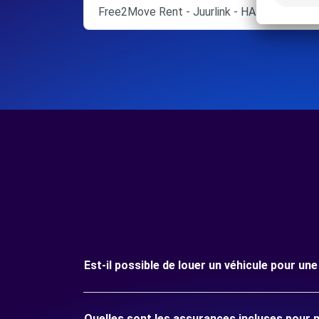
Free2Move Rent - Juurlink - HARDENBERG
Est-il possible de louer un véhicule pour u
Quelles sont les assurances incluses pour