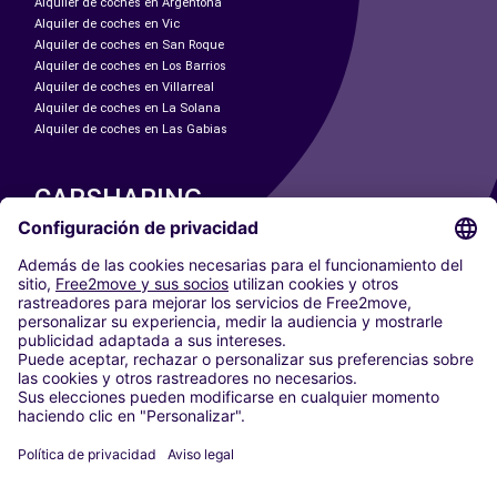
Alquiler de coches en Argentona
Alquiler de coches en Vic
Alquiler de coches en San Roque
Alquiler de coches en Los Barrios
Alquiler de coches en Villarreal
Alquiler de coches en La Solana
Alquiler de coches en Las Gabias
CARSHARING
NUESTRAS CIUDADES
Paris
Madrid
Washington DC
Milán
Roma
Turín
Viena
Berlín
Colonia
Düsseldorf
Fráncfort
Hamburgo