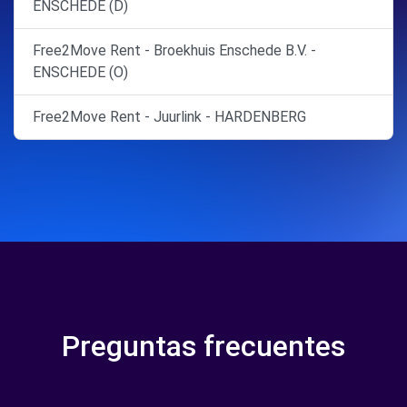
ENSCHEDE (D)
Free2Move Rent - Broekhuis Enschede B.V. -
ENSCHEDE (O)
Free2Move Rent - Juurlink - HARDENBERG
Preguntas frecuentes