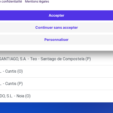
S, S.L. - Ames (P)
.L. - Culleredo (C)
 (O)
a de Arousa (C)
TIAGO, S.A. - Teo - Santiago de Compostela (P)
- Cuntis (O)
- Cuntis (P)
 S.L. - Noia (O)