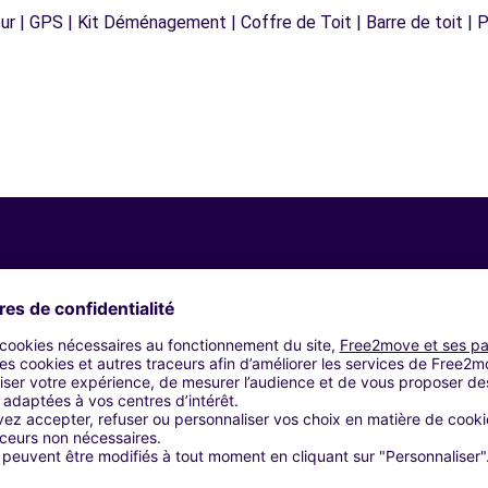
r | GPS | Kit Déménagement | Coffre de Toit | Barre de toit | P
Agences similaires
ousa (O)
 Negreira (O)