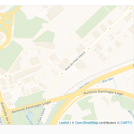
Leaflet
| ©
OpenStreetMap
contributors ©
CARTO