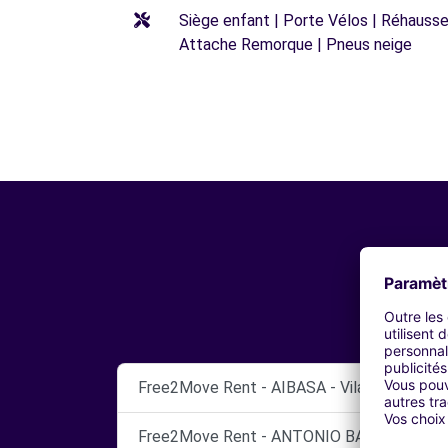
Siège enfant | Porte Vélos | Réhausseu
Attache Remorque | Pneus neige
Free2Move Rent - AIBASA - Vilagarcía de Ar
Free2Move Rent - ANTONIO BALIÑAS, S.L. -