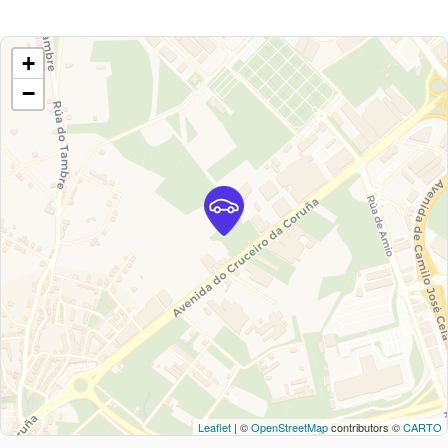
+
−
Leaflet
| ©
OpenStreetMap
contributors ©
CARTO