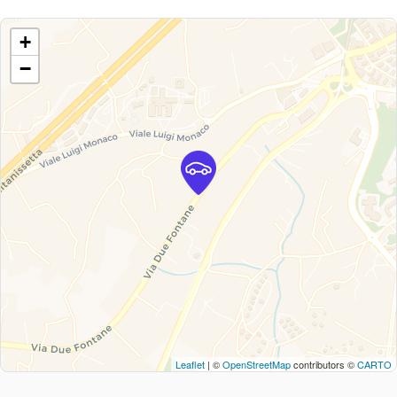
+
−
Leaflet
| ©
OpenStreetMap
contributors ©
CARTO