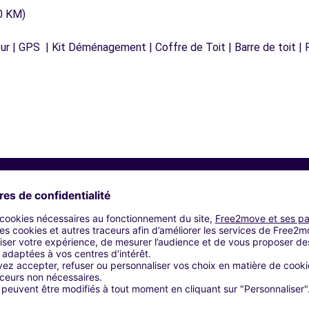
0 KM)
r | GPS | Kit Déménagement | Coffre de Toit | Barre de toit | P
Agences similaires
LON - CORPS-NUDS (C)