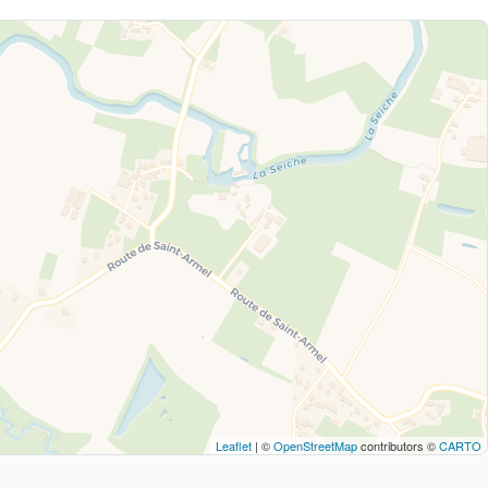
Leaflet
| ©
OpenStreetMap
contributors ©
CARTO