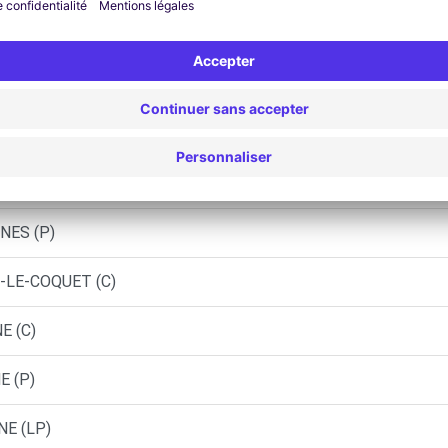
E (D)
EN (C)
CHARTRES-DE-BRETAGNE (C)
HANE - VERN-SUR-SEICHE (C)
NES (P)
-LE-COQUET (C)
E (C)
E (P)
NE (LP)