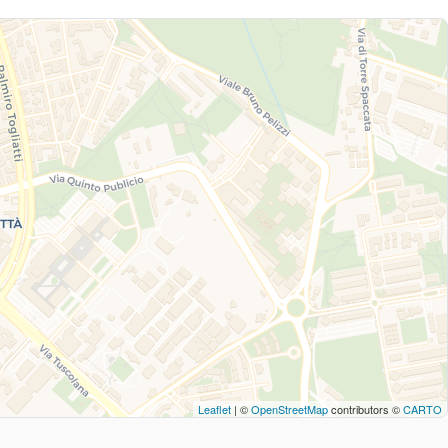
Leaflet
| ©
OpenStreetMap
contributors ©
CARTO