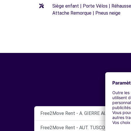
Siège enfant | Porte Vélos | Réhausseu
Attache Remorque | Pneus neige
Free2Move Rent - A. GIERRE AUTO SRL - R
Free2Move Rent - AUT. TUSCOLO S.N.C. - 