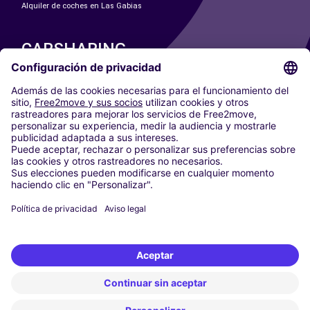
Alquiler de coches en Las Gabias
CARSHARING
NUESTRAS CIUDADES
Paris
Madrid
Washington DC
Milán
Roma
Turín
Viena
Berlín
Colonia
Düsseldorf
Fráncfort
Hamburgo
Múnich
Stuttgart
Ámsterdam