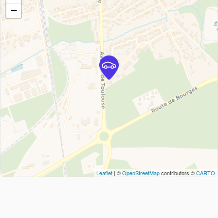
−
Leaflet
| ©
OpenStreetMap
contributors ©
CARTO