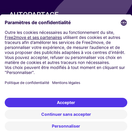
AUTOPARTAGE
NOS VILLES
Paris
Madrid
Washington DC
Milan
Rome
Turin
Vienne
Berlin
Cologne
Düsseldorf
Francfort
Hambourg
Munich
Stuttgart
Amsterdam