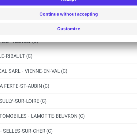
LES DU BERRY - SAINT DOULCHARD (D)
LES DU BERRY - SAINT DOULCHARD (P)
E - REUILLY (C)
E-RIBAULT (C)
AL SARL - VIENNE-EN-VAL (C)
A FERTE-ST-AUBIN (C)
SULLY-SUR-LOIRE (C)
UTOMOBILES - LAMOTTE-BEUVRON (C)
- SELLES-SUR-CHER (C)