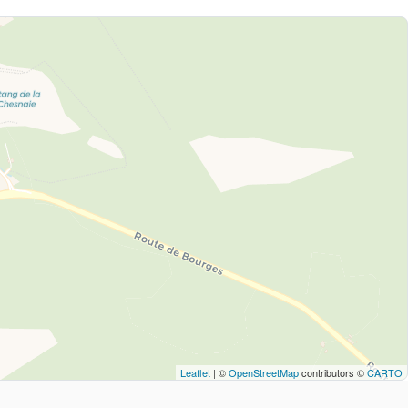
Leaflet
| ©
OpenStreetMap
contributors ©
CARTO