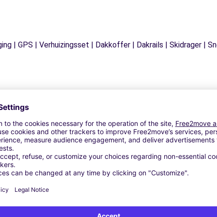
ging | GPS | Verhuizingsset | Dakkoffer | Dakrails | Skidrager 
Vergelijkbare Agentschappen
ROMORANTIN-LANTHENAY (C)