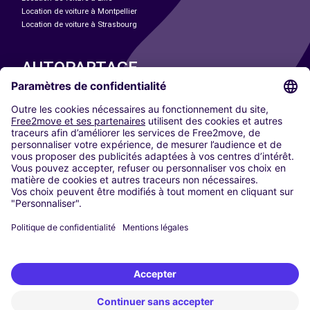
Location de voiture à Montpellier
Location de voiture à Strasbourg
AUTOPARTAGE
NOS VILLES
Paris
Madrid
Washington DC
Milan
Rome
Turin
Vienne
Berlin
Cologne
Düsseldorf
Francfort
Hambourg
Munich
Stuttgart
Amsterdam