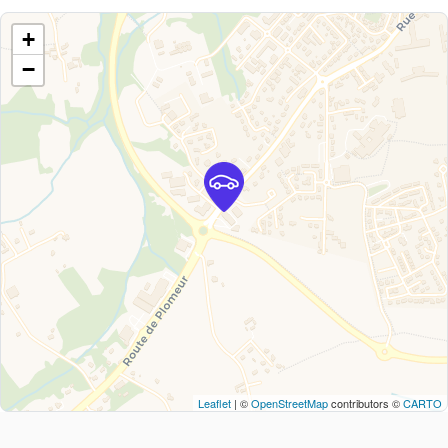
+
−
Leaflet
| ©
OpenStreetMap
contributors ©
CARTO