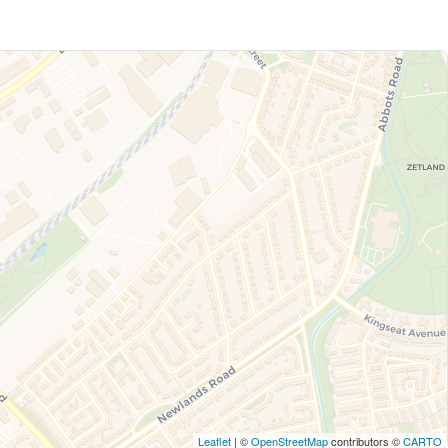
Leaflet
| ©
OpenStreetMap
contributors ©
CARTO