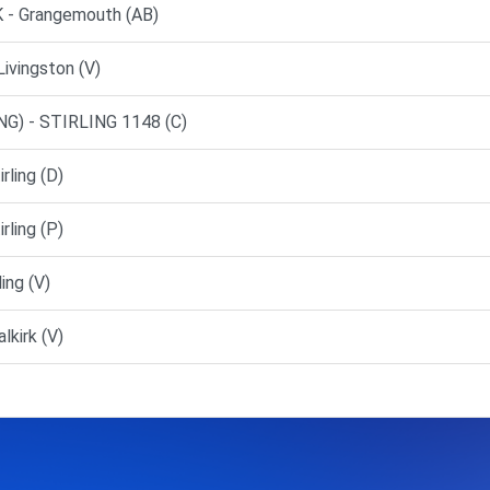
- Grangemouth (AB)
Livingston (V)
G) - STIRLING 1148 (C)
rling (D)
rling (P)
ing (V)
lkirk (V)