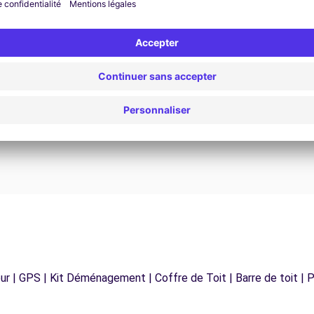
Assistance 24h/24 et 7j/7
Un problème sur la route ? Notre service
os
d'assistance est disponible à tout moment pour
vous garantir un voyage sans interruption.
r | GPS | Kit Déménagement | Coffre de Toit | Barre de toit | P