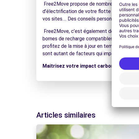
Free2Move propose de nombreuses solutions 
d’électrification de votre flotte actuelle, 
vos sites…. Des conseils personnalisés pour f
Free2Move, c’est également des outils pour 
bornes de recharge compatibles et disponible
profitez de la mise à jour en temps réel en f
sont autant de facteurs qui impactent la c
Maitrisez votre impact carbone sans fair
Articles similaires