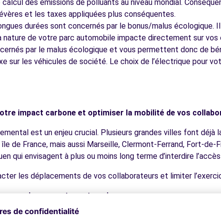
e calcul des émissions de polluants au niveau mondial. Conséqu
sévères et les taxes appliquées plus conséquentes.
longues durées sont concernés par le bonus/malus écologique. Il
 nature de votre parc automobile impacte directement sur vos c
ernés par le malus écologique et vous permettent donc de bénéf
e sur les véhicules de société. Le choix de l’électrique pour vot
 votre impact carbone et optimiser la mobilité de vos collab
nemental est un enjeu crucial. Plusieurs grandes villes font déjà 
on île de France, mais aussi Marseille, Clermont-Ferrand, Fort-de-F
en qui envisagent à plus ou moins long terme d’interdire l’accès 
ter les déplacements de vos collaborateurs et limiter l’exercice
és en main pour votre entreprise
alternative écoresponsable et fiscalement judicieuse pour votre 