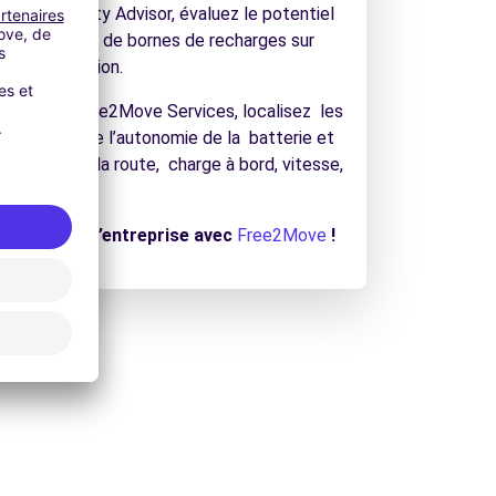
 E-Mobility Advisor, évaluez le potentiel
d’installation de bornes de recharges sur
s d’optimisation.
pplication Free2Move Services, localisez les
ant en compte l’autonomie de la batterie et
pographie de la route, charge à bord, vitesse,
e véhicules d’entreprise avec
Free2Move
!