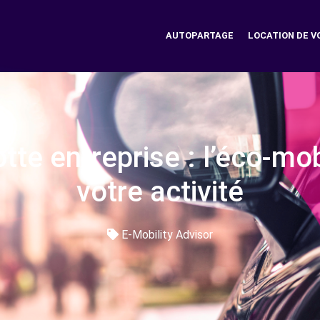
AUTOPARTAGE
LOCATION DE V
lotte entreprise : l’éco-mo
votre activité
E-Mobility Advisor