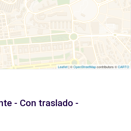
Leaflet
| ©
OpenStreetMap
contributors ©
CARTO
te - Con traslado -