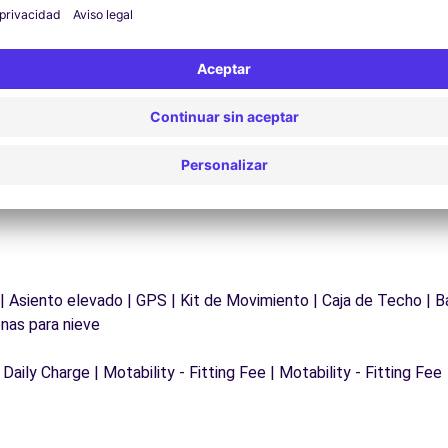
¿Problemas en la carretera? Nuestro servicio de
D
asistencia está disponible en cualquier momento
para garantizar un viaje sin interrupciones.
 | Asiento elevado | GPS | Kit de Movimiento | Caja de Techo | B
nas para nieve
 Daily Charge | Motability - Fitting Fee | Motability - Fitting Fee