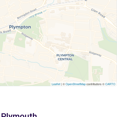
Leaflet
| ©
OpenStreetMap
contributors ©
CARTO
a Plymouth