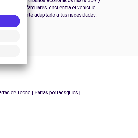
esde coches urbanos económicos hasta SUV y
furgonetas familiares, encuentra el vehículo
perfectamente adaptado a tus necesidades.
arras de techo | Barras portaesquíes |