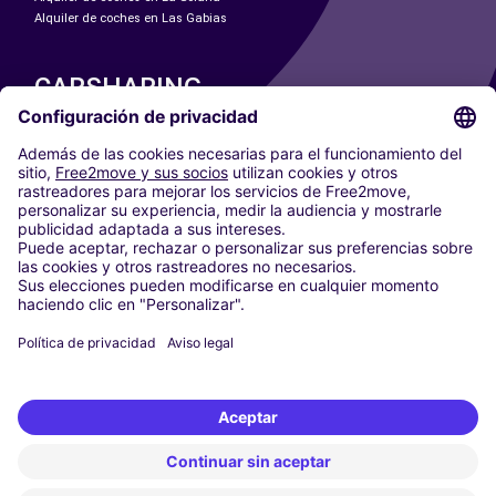
Alquiler de coches en Las Gabias
CARSHARING
NUESTRAS CIUDADES
Paris
Madrid
Washington DC
Milán
Roma
Turín
Viena
Berlín
Colonia
Düsseldorf
Fráncfort
Hamburgo
Múnich
Stuttgart
Ámsterdam