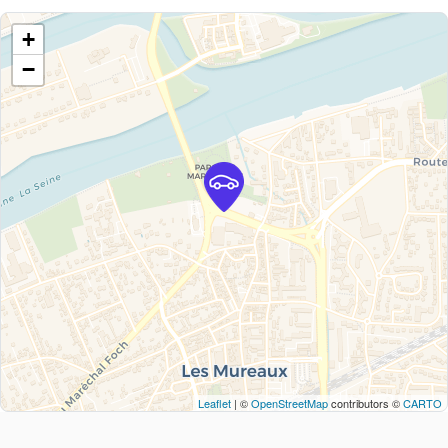
+
−
Leaflet
| ©
OpenStreetMap
contributors ©
CARTO