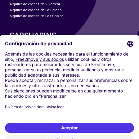
Alquiler de coches en Villarreal
Alquiler de coches en La Solana
Alquiler de coches en Las Gabias
CARSHARING
NUESTRAS CIUDADES
Paris
Madrid
Washington DC
Milán
Roma
Turín
Viena
Berlín
Colonia
Düsseldorf
Fráncfort
Hamburgo
Múnich
Stuttgart
Ámsterdam