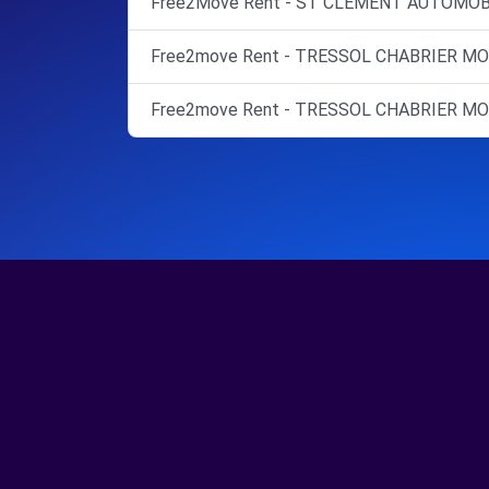
Free2Move Rent - ST CLEMENT AUTOMOBI
Free2move Rent - TRESSOL CHABRIER MO
Free2move Rent - TRESSOL CHABRIER M