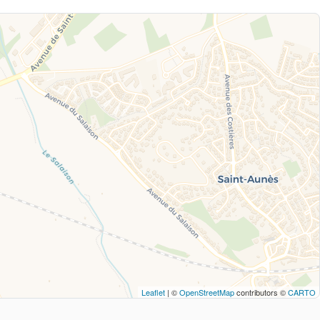
Leaflet
| ©
OpenStreetMap
contributors ©
CARTO