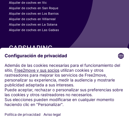
Alquiler de coches en Vic
Alquiler de coches en San Roque
Alquiler de coches en Los Barrios
Alquiler de coches en Villarreal
Alquiler de coches en La Solana
Alquiler de coches en Las Gabias
CARSHARING
NUESTRAS CIUDADES
Paris
Madrid
Washington DC
Milán
Roma
Turín
Viena
Berlín
Colonia
Düsseldorf
Fráncfort
Hamburgo