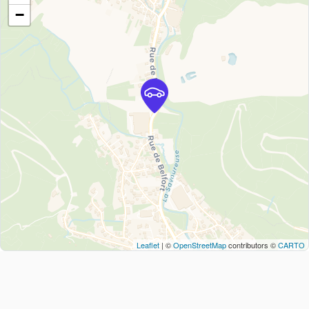
−
Leaflet
| ©
OpenStreetMap
contributors ©
CARTO