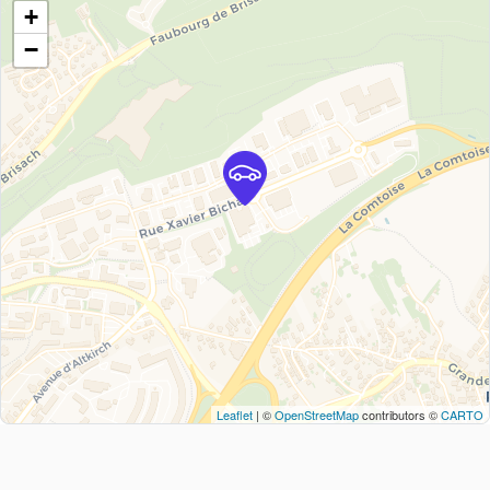
+
−
Leaflet
| ©
OpenStreetMap
contributors ©
CARTO