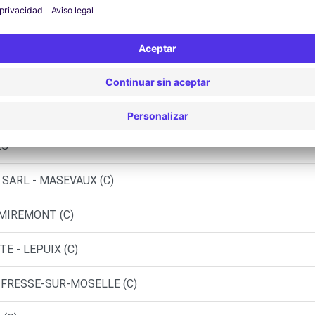
 ST ETIENNE LES REMIREMONT (P)
ER (C)
E - GERARDMER (C)
E SARL - VAGNEY (C)
ES
 SARL - MASEVAUX (C)
EMIREMONT (C)
E - LEPUIX (C)
- FRESSE-SUR-MOSELLE (C)