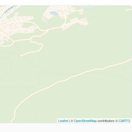
Leaflet
| ©
OpenStreetMap
contributors ©
CARTO