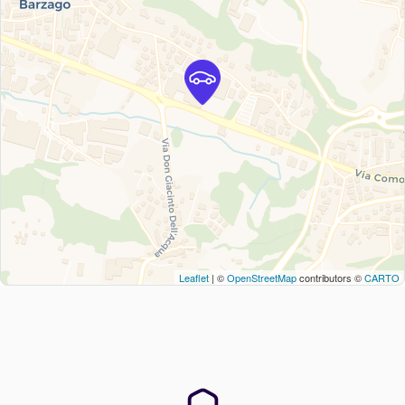
Leaflet
| ©
OpenStreetMap
contributors ©
CARTO