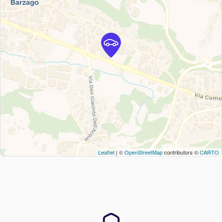
Leaflet
| ©
OpenStreetMap
contributors ©
CARTO