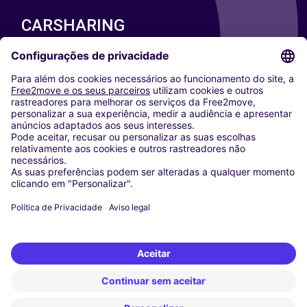
CARSHARING
NOSSAS CIDADES
Paris
Washington DC
Milan
Rome
Turin
Vienna
Berlin
Cologne
Dusseldorf
Frankfurt
Hamburg
Munich
Stuttgart
Amsterdam