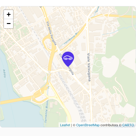
+
−
Leaflet
| ©
OpenStreetMap
contributors ©
CARTO