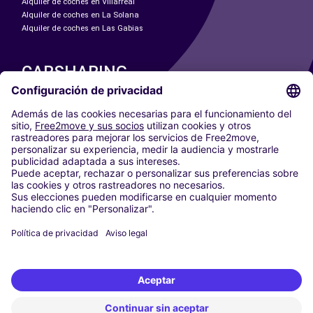
Alquiler de coches en Villarreal
Alquiler de coches en La Solana
Alquiler de coches en Las Gabias
CARSHARING
NUESTRAS CIUDADES
Paris
Madrid
Washington DC
Milán
Roma
Turín
Viena
Berlín
Colonia
Düsseldorf
Fráncfort
Hamburgo
Múnich
Stuttgart
Ámsterdam