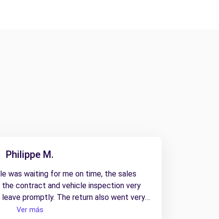
Philippe M.
le was waiting for me on time, the sales
he contract and vehicle inspection very
o leave promptly. The return also went very
e staff were very helpful.
Ver más