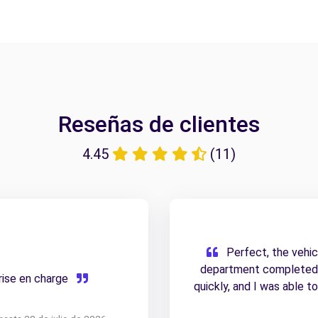
Reseñas de clientes
4.45
(11)
Perfect, the vehic
department completed t
prise en charge
quickly, and I was able t
smoothly; th