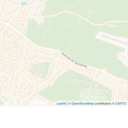
Leaflet
| ©
OpenStreetMap
contributors ©
CARTO