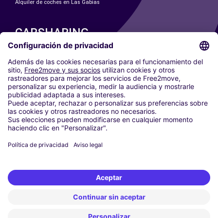
Alquiler de coches en Las Gabias
CARSHARING
NUESTRAS CIUDADES
Paris
Madrid
Washington DC
Milán
Roma
Turín
Viena
Berlín
Colonia
Düsseldorf
Fráncfort
Hamburgo
Múnich
Stuttgart
Ámsterdam