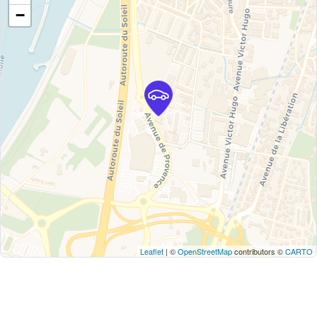
−
Leaflet
| ©
OpenStreetMap
contributors ©
CARTO