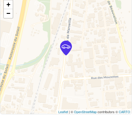
+
−
Leaflet
| ©
OpenStreetMap
contributors ©
CARTO