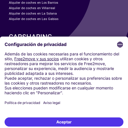
Alquiler de coches en Los Barrios
Alquiler de coches en Villarreal
Alquiler de coches en La Solana
Alquiler de coches en Las Gabias
CARSHARING
NUESTRAS CIUDADES
Paris
Madrid
Washington DC
Milán
Roma
Turín
Viena
Berlín
Colonia
Düsseldorf
Fráncfort
Hamburgo
Múnich
Stuttgart