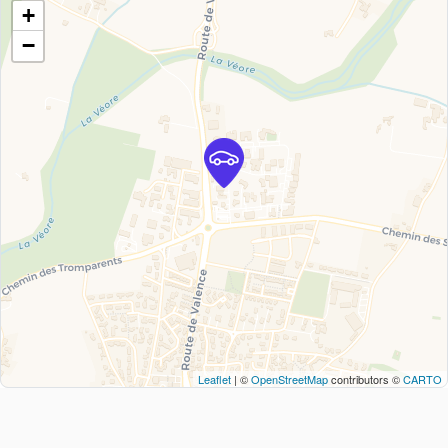
+
−
Leaflet
| ©
OpenStreetMap
contributors ©
CARTO