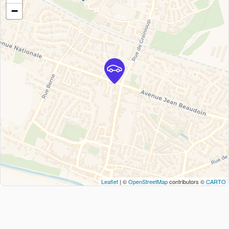
−
Leaflet
| ©
OpenStreetMap
contributors ©
CARTO