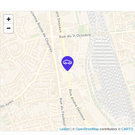
+
−
Leaflet
| ©
OpenStreetMap
contributors ©
CARTO